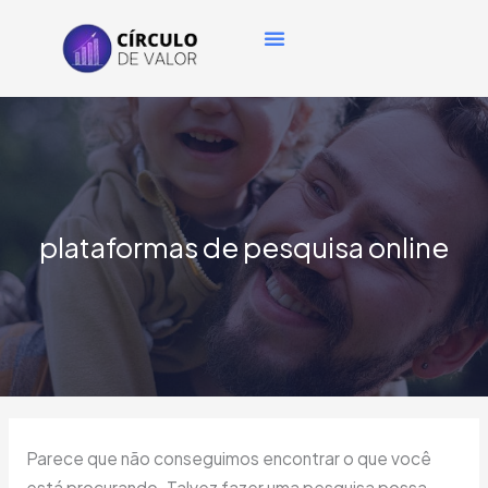
Ir
Pesquisar
Menu
para
por:
o
conteúdo
plataformas de pesquisa online
Parece que não conseguimos encontrar o que você
está procurando. Talvez fazer uma pesquisa possa