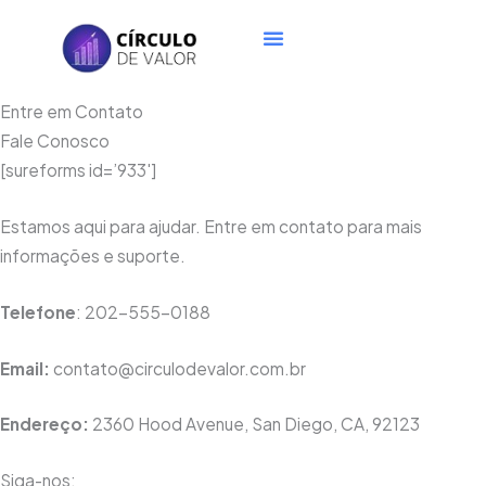
Ir
Menu
para
o
conteúdo
Entre em Contato
Fale Conosco
[sureforms id=’933′]
Estamos aqui para ajudar. Entre em contato para mais
informações e suporte.
Telefone
: 202-555-0188
Email:
contato@circulodevalor.com.br
Endereço:
2360 Hood Avenue, San Diego, CA, 92123
Siga-nos: