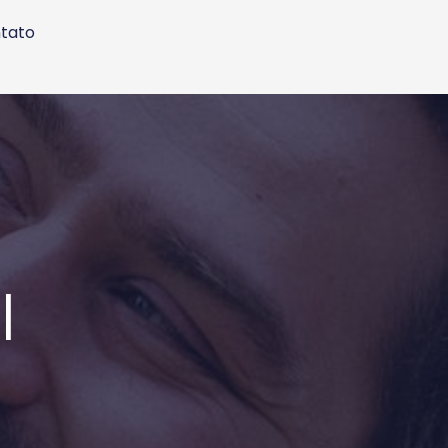
tato
l